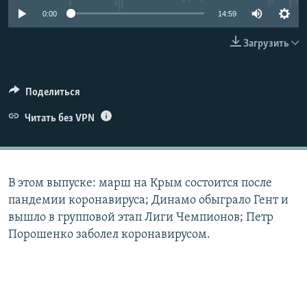
ПРИСОЕДИНЯЙТЕСЬ!
ПОБЕДИТЕЛЕЙ НЕ СУДЯТ?
0:00
14:59
КРЫМ.НЕПОКОРЕННЫЙ
Загрузить
ELIFBE
УКРАИНСКАЯ ПРОБЛЕМА КРЫМА
Поделиться
Все сайты RFE/RL
Читать без VPN
В этом выпуске: марш на Крым состоится после
пандемии коронавируса; Динамо обыграло Гент и
вышло в групповой этап Лиги Чемпионов; Петр
Порошенко заболел коронавирусом.