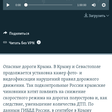
ПРИСОЕДИНЯЙТЕСЬ!
ПОБЕДИТЕЛЕЙ НЕ СУДЯТ?
0:00
1:00:00
КРЫМ.НЕПОКОРЕННЫЙ
Загрузить
ELIFBE
УКРАИНСКАЯ ПРОБЛЕМА КРЫМА
Поделиться
Все сайты RFE/RL
Читать без VPN
Опасные дороги Крыма. В Крыму и Севастополе
продолжается установка камер фото- и
видеофиксации нарушений правил дорожного
движения. Так подконтрольные России крымские
чиновники хотят повлиять на снижение
скоростного режима на дорогах полуострова и, как
следствие, уменьшение количества ДТП. По
данным ГИБДД России, в сентябре в Крыму