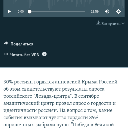
ПРИСОЕДИНЯЙТЕСЬ!
ПОБЕДИТЕЛЕЙ НЕ СУДЯТ?
0:00
19:59
КРЫМ.НЕПОКОРЕННЫЙ
Загрузить
ELIFBE
УКРАИНСКАЯ ПРОБЛЕМА КРЫМА
Все сайты RFE/RL
Поделиться
Читать без VPN
30% россиян гордятся аннексией Крыма Россией –
об этом свидетельствуют результаты опроса
российского "Левада-центра". В сентябре
аналитический центр провел опрос о гордости и
идентичности россиян. На вопрос о том, какие
события вызывают чувство гордости 89%
опрошенных выбрали пункт "Победа в Великой