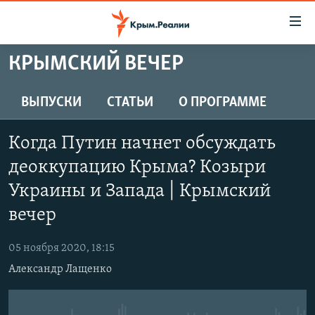
Доступность
ссылки
Вернуться
КРЫМСКИЙ ВЕЧЕР
к
НОВОСТИ
основному
СПЕЦПРОЕКТЫ
ВЫПУСКИ
СТАТЬИ
О ПРОГРАММЕ
содержанию
ВОДА
Вернутся
ГРУЗ 200
Когда Путин начнет обсуждать
к
ИСТОРИЯ
КАРТА ВОЕННЫХ ОБЪЕКТОВ КРЫМА
главной
деоккупацию Крыма? Козыри
ЕЩЕ
11 ЛЕТ ОККУПАЦИИ КРЫМА. 11 ИСТОРИЙ СОПРОТИВЛЕНИЯ
навигации
Украины и Запада | Крымский
Вернутся
РАДІО СВОБОДА
ИНТЕРАКТИВ
вечер
к
КАК ОБОЙТИ БЛОКИРОВКУ
ИНФОГРАФИКА
поиску
05 ноября 2020, 18:15
ТЕЛЕПРОЕКТ КРЫМ.РЕАЛИИ
Українською
Александр Лащенко
СОВЕТЫ ПРАВОЗАЩИТНИКОВ
Qırımtatar
ПРОПАВШИЕ БЕЗ ВЕСТИ