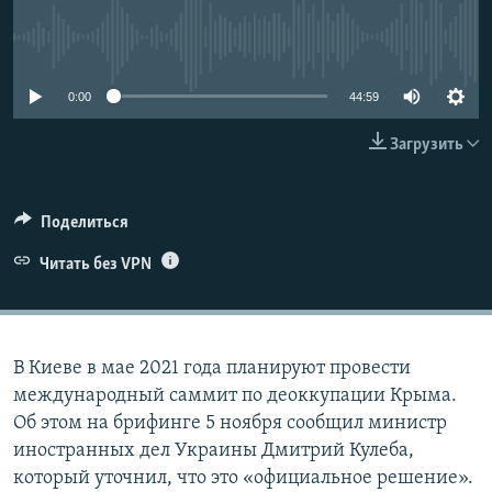
ПРИСОЕДИНЯЙТЕСЬ!
ПОБЕДИТЕЛЕЙ НЕ СУДЯТ?
No media source currently available
КРЫМ.НЕПОКОРЕННЫЙ
0:00
44:59
ELIFBE
УКРАИНСКАЯ ПРОБЛЕМА КРЫМА
Загрузить
Все сайты RFE/RL
Поделиться
Читать без VPN
В Киеве в мае 2021 года планируют провести
международный саммит по деоккупации Крыма.
Об этом на брифинге 5 ноября сообщил министр
иностранных дел Украины Дмитрий Кулеба,
который уточнил, что это «официальное решение».