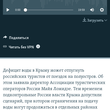
ПРИСОЕДИНЯЙТЕСЬ!
ПОБЕДИТЕЛЕЙ НЕ СУДЯТ?
0:00
19:59
КРЫМ.НЕПОКОРЕННЫЙ
Загрузить
ELIFBE
УКРАИНСКАЯ ПРОБЛЕМА КРЫМА
Все сайты RFE/RL
Поделиться
Читать без VPN
Дефицит воды в Крыму может отпугнуть
российских туристов от поездок на полуостров. Об
этом заявила директор Ассоциации туристических
операторов России Майя Ломидзе. Тем временем
подконтрольные России власти Крыма допустили
сценарий, при котором ограничения на подачу
воды могут продолжаться в отдельных районах