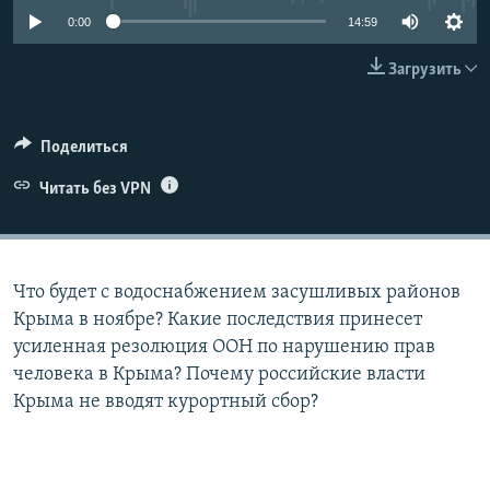
ПРИСОЕДИНЯЙТЕСЬ!
ПОБЕДИТЕЛЕЙ НЕ СУДЯТ?
0:00
14:59
КРЫМ.НЕПОКОРЕННЫЙ
Загрузить
ELIFBE
УКРАИНСКАЯ ПРОБЛЕМА КРЫМА
Поделиться
Все сайты RFE/RL
Читать без VPN
Что будет с водоснабжением засушливых районов
Крыма в ноябре? Какие последствия принесет
усиленная резолюция ООН по нарушению прав
человека в Крыма? Почему российские власти
Крыма не вводят курортный сбор?