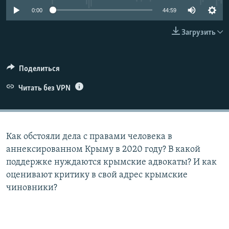
ПРИСОЕДИНЯЙТЕСЬ!
ПОБЕДИТЕЛЕЙ НЕ СУДЯТ?
0:00
44:59
КРЫМ.НЕПОКОРЕННЫЙ
Загрузить
ELIFBE
УКРАИНСКАЯ ПРОБЛЕМА КРЫМА
Поделиться
Все сайты RFE/RL
Читать без VPN
Как обстояли дела с правами человека в
аннексированном Крыму в 2020 году? В какой
поддержке нуждаются крымские адвокаты? И как
оценивают критику в свой адрес крымские
чиновники?