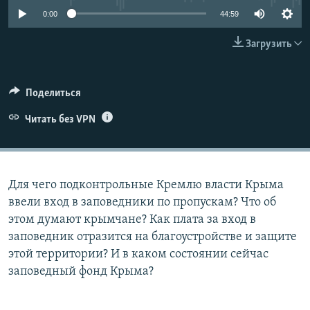
ПРИСОЕДИНЯЙТЕСЬ!
ПОБЕДИТЕЛЕЙ НЕ СУДЯТ?
0:00
44:59
КРЫМ.НЕПОКОРЕННЫЙ
Загрузить
ELIFBE
УКРАИНСКАЯ ПРОБЛЕМА КРЫМА
Поделиться
Все сайты RFE/RL
Читать без VPN
Для чего подконтрольные Кремлю власти Крыма
ввели вход в заповедники по пропускам? Что об
этом думают крымчане? Как плата за вход в
заповедник отразится на благоустройстве и защите
этой территории? И в каком состоянии сейчас
заповедный фонд Крыма?