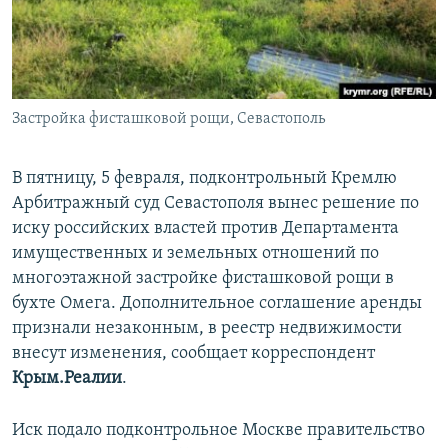
ПРИСОЕДИНЯЙТЕСЬ!
ПОБЕДИТЕЛЕЙ НЕ СУДЯТ?
КРЫМ.НЕПОКОРЕННЫЙ
ELIFBE
Застройка фисташковой рощи, Севастополь
УКРАИНСКАЯ ПРОБЛЕМА КРЫМА
Все сайты RFE/RL
В пятницу, 5 февраля, подконтрольный Кремлю
Арбитражный суд Севастополя вынес решение по
иску российских властей против Департамента
имущественных и земельных отношений по
многоэтажной застройке фисташковой рощи в
бухте Омега. Дополнительное соглашение аренды
признали незаконным, в реестр недвижимости
внесут изменения, сообщает корреспондент
Крым.Реалии
.
Иск подало подконтрольное Москве правительство