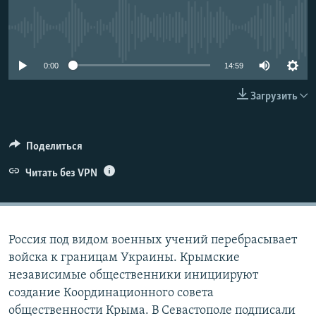
ПРИСОЕДИНЯЙТЕСЬ!
ПОБЕДИТЕЛЕЙ НЕ СУДЯТ?
No media source currently available
КРЫМ.НЕПОКОРЕННЫЙ
ELIFBE
0:00
14:59
УКРАИНСКАЯ ПРОБЛЕМА КРЫМА
Загрузить
Все сайты RFE/RL
Поделиться
Читать без VPN
Россия под видом военных учений перебрасывает
войска к границам Украины. Крымские
независимые общественники инициируют
создание Координационного совета
общественности Крыма. В Севастополе подписали