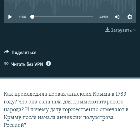
No media source currently available
ELIFBE
0:00
44:59
УКРАИНСКАЯ ПРОБЛЕМА КРЫМА
Все сайты RFE/RL
Загрузить
Поделиться
Читать без VPN
Как происходила первая аннексия Крыма в 1783
году? Что она означала для крымскотатарского
народа? И почему дату торжественно отмечают в
Крыму после начала аннексии полуострова
Россией?