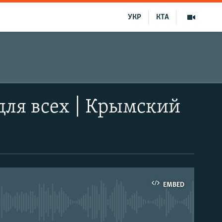
УКР
КТА
для всех | Крымский
EMBED
able