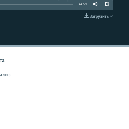
44:59
Загрузить
EMBED
та
силив