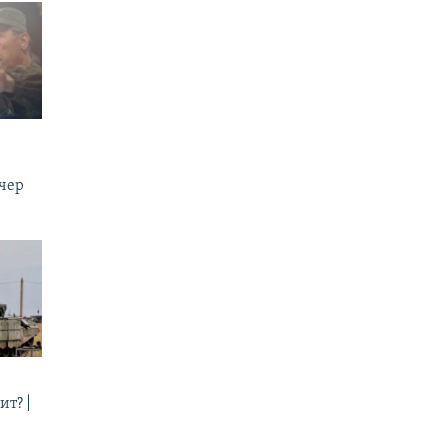
ечер
ит? |