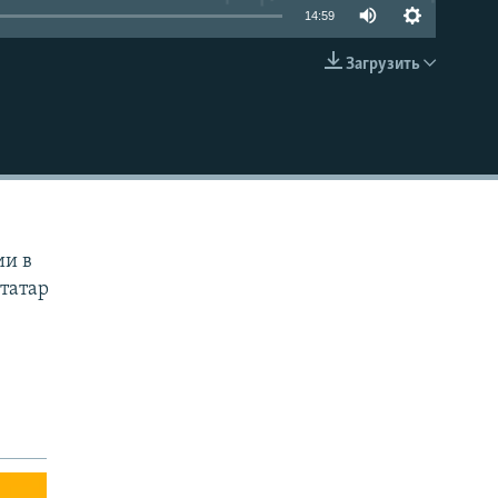
14:59
Загрузить
EMBED
ии в
татар