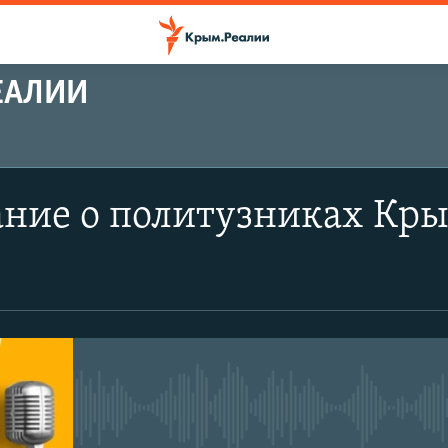
ЕАЛИИ
ние о политузниках Кры
No media source currently avail