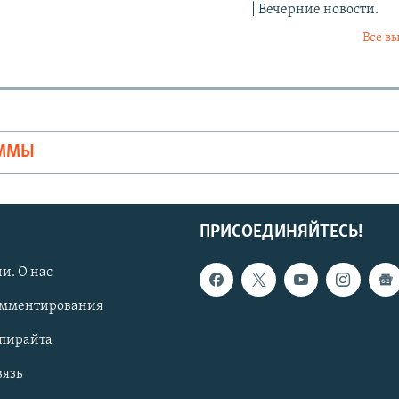
| Вечерние новости.
Все в
Ы
АММЫ
ПРИСОЕДИНЯЙТЕСЬ!
и. О нас
омментирования
опирайта
вязь