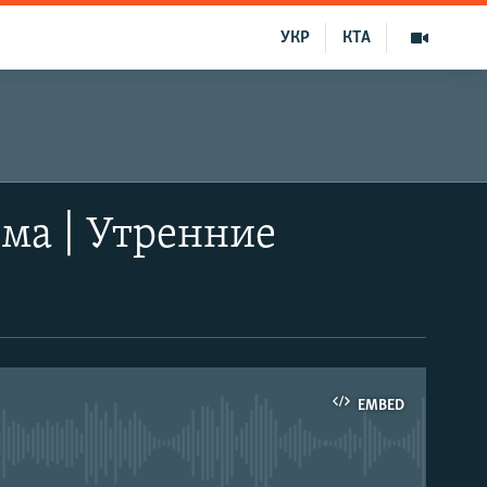
УКР
КТА
ма | Утренние
EMBED
able