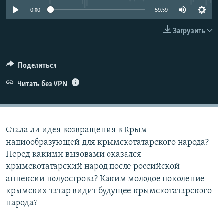
ПРИСОЕДИНЯЙТЕСЬ!
ПОБЕДИТЕЛЕЙ НЕ СУДЯТ?
0:00
59:59
КРЫМ.НЕПОКОРЕННЫЙ
Загрузить
ELIFBE
УКРАИНСКАЯ ПРОБЛЕМА КРЫМА
Поделиться
Все сайты RFE/RL
Читать без VPN
Стала ли идея возвращения в Крым
нациообразующей для крымскотатарского народа?
Перед какими вызовами оказался
крымскотатарский народ после российской
аннексии полуострова? Каким молодое поколение
крымских татар видит будущее крымскотатарского
народа?