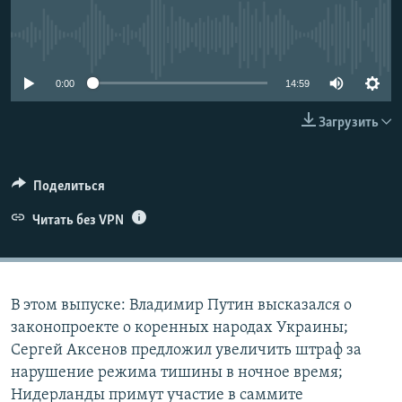
ПРИСОЕДИНЯЙТЕСЬ!
ПОБЕДИТЕЛЕЙ НЕ СУДЯТ?
No media source currently available
КРЫМ.НЕПОКОРЕННЫЙ
ELIFBE
0:00
14:59
УКРАИНСКАЯ ПРОБЛЕМА КРЫМА
Загрузить
Все сайты RFE/RL
Поделиться
Читать без VPN
В этом выпуске: Владимир Путин высказался о
законопроекте о коренных народах Украины;
Сергей Аксенов предложил увеличить штраф за
нарушение режима тишины в ночное время;
Нидерланды примут участие в саммите