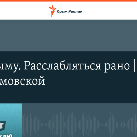
ПОДПИСАТЬСЯ
ыму. Расслабляться рано 
RSS
емовской
No media source currently avail