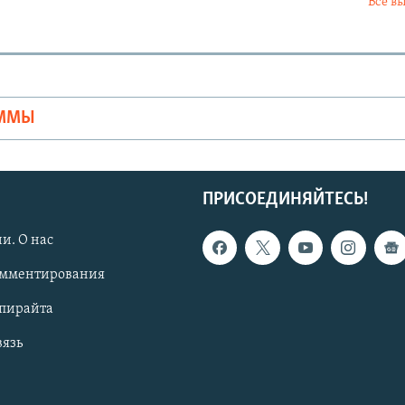
Все в
Ы
АММЫ
ПРИСОЕДИНЯЙТЕСЬ!
и. О нас
омментирования
опирайта
вязь