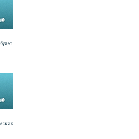
будет
ымских