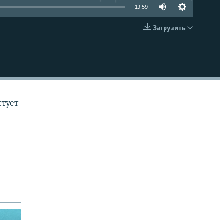
19:59
Загрузить
EMBED
стует