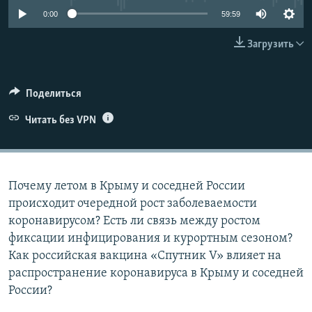
ПРИСОЕДИНЯЙТЕСЬ!
ПОБЕДИТЕЛЕЙ НЕ СУДЯТ?
0:00
59:59
КРЫМ.НЕПОКОРЕННЫЙ
Загрузить
ELIFBE
УКРАИНСКАЯ ПРОБЛЕМА КРЫМА
Поделиться
Все сайты RFE/RL
Читать без VPN
Почему летом в Крыму и соседней России
происходит очередной рост заболеваемости
коронавирусом? Есть ли связь между ростом
фиксации инфицирования и курортным сезоном?
Как российская вакцина «Спутник V» влияет на
распространение коронавируса в Крыму и соседней
России?