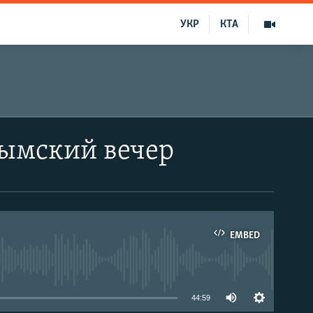
УКР
КТА
рымский вечер
EMBED
able
44:59