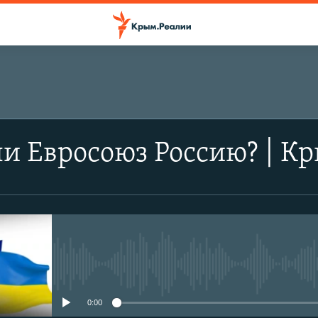
и Евросоюз Россию? | К
No media source currently avail
0:00