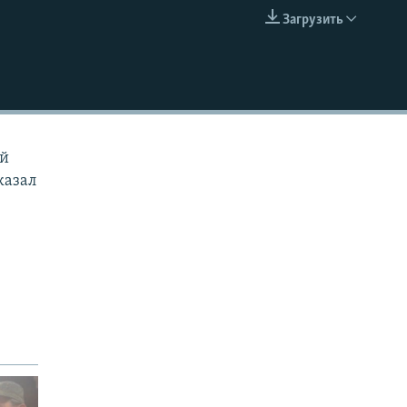
Загрузить
EMBED
ой
казал