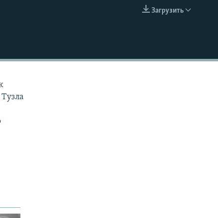
Загрузить
EMBED
к
 Тузла
о