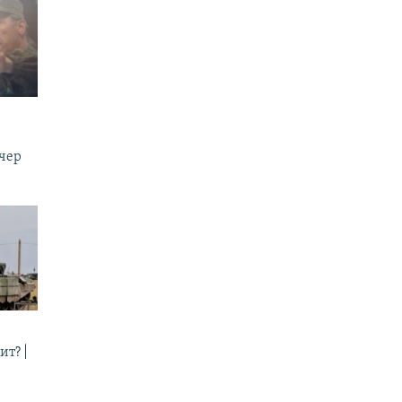
ечер
ит? |