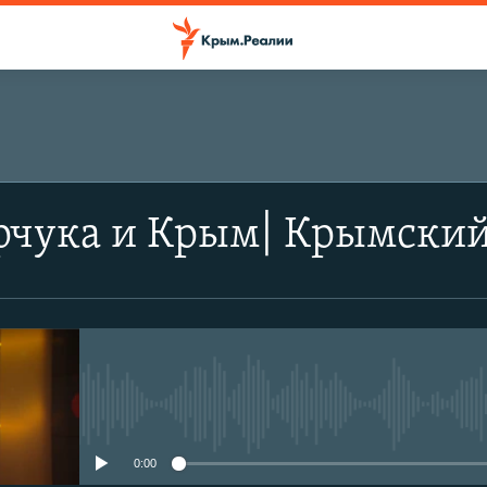
рчука и Крым| Крымский
No media source currently avail
0:00