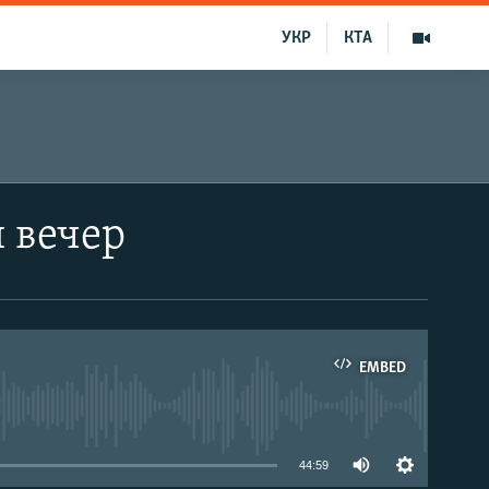
УКР
КТА
 вечер
EMBED
able
44:59