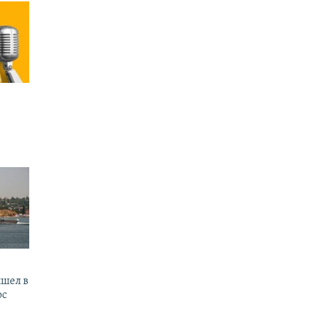
шел в
ос