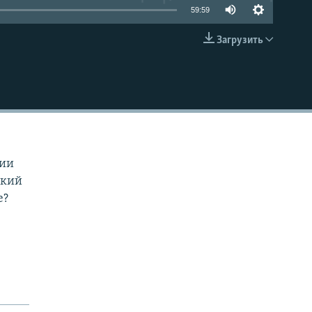
59:59
Загрузить
EMBED
зии
ский
е?