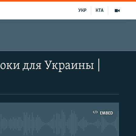
УКР
КТА
оки для Украины |
EMBED
able