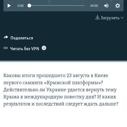
ПРИСОЕДИНЯЙТЕСЬ!
ПОБЕДИТЕЛЕЙ НЕ СУДЯТ?
0:00
44:59
КРЫМ.НЕПОКОРЕННЫЙ
Загрузить
ELIFBE
УКРАИНСКАЯ ПРОБЛЕМА КРЫМА
Поделиться
Все сайты RFE/RL
Читать без VPN
Каковы итоги прошедшего 23 августа в Киеве
первого саммита «Крымской платформы»?
Действительно ли Украине удается вернуть тему
Крыма в международную повестку дня? И каких
результатов и последствий следует ждать дальше?