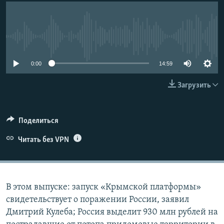
ПРИСОЕДИНЯЙТЕСЬ!
ПОБЕДИТЕЛЕЙ НЕ СУДЯТ?
КРЫМ.НЕПОКОРЕННЫЙ
No media source currently available
ELIFBE
УКРАИНСКАЯ ПРОБЛЕМА КРЫМА
0:00
14:59
Все сайты RFE/RL
Загрузить
Поделиться
Читать без VPN
В этом выпуске: запуск «Крымской платформы»
свидетельствует о поражении России, заявил
Дмитрий Кулеба; Россия выделит 930 млн рублей на