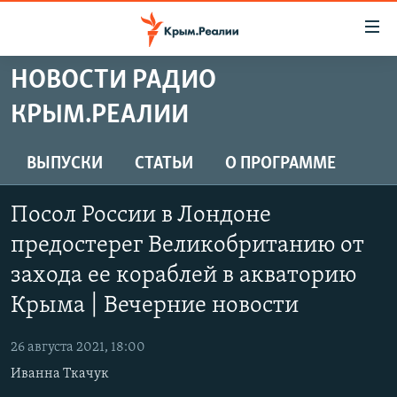
Доступность
ссылки
Вернуться
НОВОСТИ РАДИО
к
НОВОСТИ
КРЫМ.РЕАЛИИ
основному
СПЕЦПРОЕКТЫ
содержанию
ВОДА
Вернутся
ГРУЗ 200
ВЫПУСКИ
СТАТЬИ
О ПРОГРАММЕ
к
ИСТОРИЯ
КАРТА ВОЕННЫХ ОБЪЕКТОВ КРЫМА
главной
Посол России в Лондоне
ЕЩЕ
11 ЛЕТ ОККУПАЦИИ КРЫМА. 11 ИСТОРИЙ СОПРОТИВЛЕНИЯ
навигации
предостерег Великобританию от
Вернутся
РАДІО СВОБОДА
ИНТЕРАКТИВ
к
захода ее кораблей в акваторию
КАК ОБОЙТИ БЛОКИРОВКУ
ИНФОГРАФИКА
поиску
Крыма | Вечерние новости
ТЕЛЕПРОЕКТ КРЫМ.РЕАЛИИ
Українською
26 августа 2021, 18:00
СОВЕТЫ ПРАВОЗАЩИТНИКОВ
Qırımtatar
Иванна Ткачук
ПРОПАВШИЕ БЕЗ ВЕСТИ