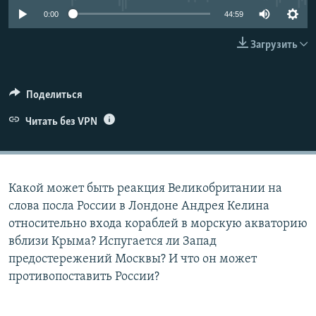
ПРИСОЕДИНЯЙТЕСЬ!
ПОБЕДИТЕЛЕЙ НЕ СУДЯТ?
0:00
44:59
КРЫМ.НЕПОКОРЕННЫЙ
Загрузить
ELIFBE
УКРАИНСКАЯ ПРОБЛЕМА КРЫМА
Поделиться
Все сайты RFE/RL
Читать без VPN
Какой может быть реакция Великобритании на
слова посла России в Лондоне Андрея Келина
относительно входа кораблей в морскую акваторию
вблизи Крыма? Испугается ли Запад
предостережений Москвы? И что он может
противопоставить России?