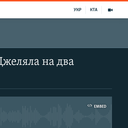
УКР
КТА
Джеляла на два
EMBED
able