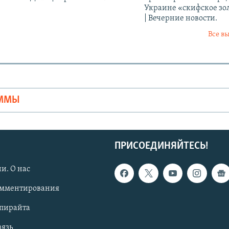
Украине «скифское зо
| Вечерние новости.
Все в
Ы
АММЫ
ПРИСОЕДИНЯЙТЕСЬ!
и. О нас
омментирования
опирайта
вязь