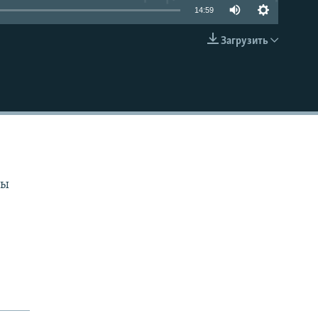
14:59
Загрузить
EMBED
ны