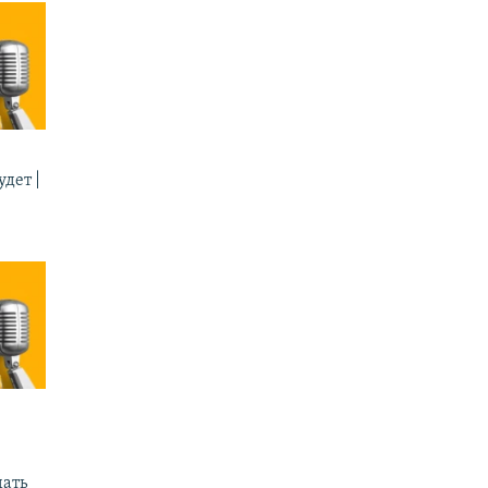
дет |
ать