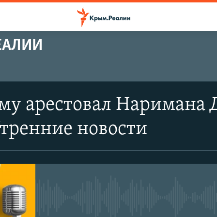
ЕАЛИИ
му арестовал Наримана 
Утренние новости
No media source currently avail