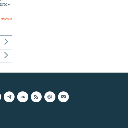
лото»
ыпуски