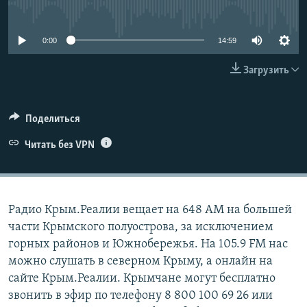
No media source currently available
ПРИСОЕДИНЯЙТЕСЬ!
ПОБЕДИТЕЛЕЙ НЕ СУДЯТ?
КРЫМ.НЕПОКОРЕННЫЙ
0:00
14:59
ELIFBE
Загрузить
УКРАИНСКАЯ ПРОБЛЕМА КРЫМА
Все сайты RFE/RL
Поделиться
Читать без VPN
Радио Крым.Реалии вещает на 648 АМ на большей
части Крымского полуострова, за исключением
горных районов и Южнобережья. На 105.9 FM нас
можно слушать в северном Крыму, а онлайн на
сайте Крым.Реалии. Крымчане могут бесплатно
звонить в эфир по телефону 8 800 100 69 26 или