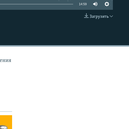
14:59
Загрузить
EMBED
гения