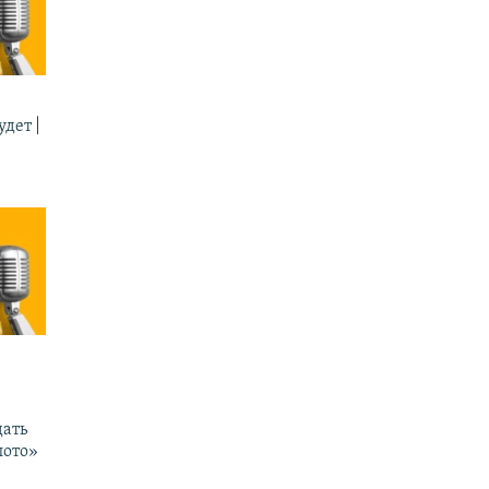
дет |
ать
лото»