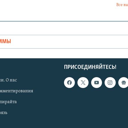
Все в
Ы
АММЫ
ПРИСОЕДИНЯЙТЕСЬ!
и. О нас
омментирования
опирайта
вязь