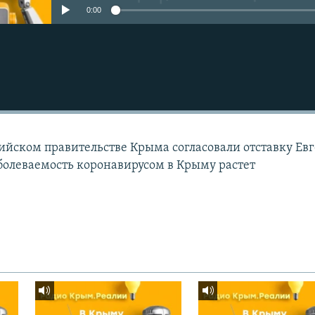
0:00
ссийском правительстве Крыма согласовали отставку Ев
аболеваемость коронавирусом в Крыму растет