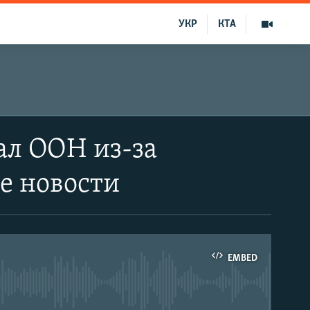
УКР
КТА
ал ООН из-за
е новости
EMBED
able