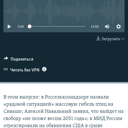
ПРИСОЕДИНЯЙТЕСЬ!
ПОБЕДИТЕЛЕЙ НЕ СУДЯТ?
No media source currently available
КРЫМ.НЕПОКОРЕННЫЙ
ELIFBE
0:00
14:59
УКРАИНСКАЯ ПРОБЛЕМА КРЫМА
Загрузить
Все сайты RFE/RL
Поделиться
Читать без VPN
В этом выпуске: в Россельхознадзоре назвали
«рядовой ситуацией» массовую гибель птиц на
Сиваше; Алексей Навальный заявил, что выйдет на
свободу «не позже весны 2051 года»; в МИД России
отреагировали на обвинения США в срыве