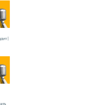
дет |
ать