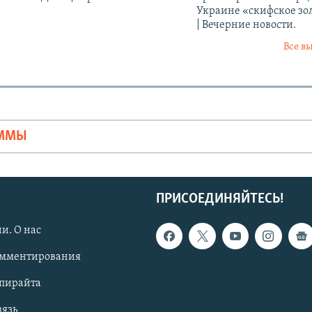
Украине «скифское зо
| Вечерние новости.
Все в
Ы
АММЫ
ПРИСОЕДИНЯЙТЕСЬ!
и. О нас
омментирования
опирайта
вязь