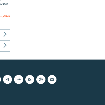
лото»
ыпуски