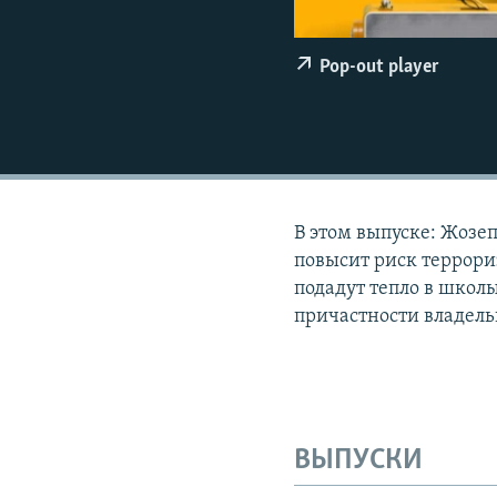
ПОБЕДИТЕЛЕЙ НЕ СУДЯТ?
КРЫМ.НЕПОКОРЕННЫЙ
Pop-out player
ELIFBE
УКРАИНСКАЯ ПРОБЛЕМА КРЫМА
В этом выпуске: Жозе
повысит риск террори
подадут тепло в школы
причастности владель
ВЫПУСКИ