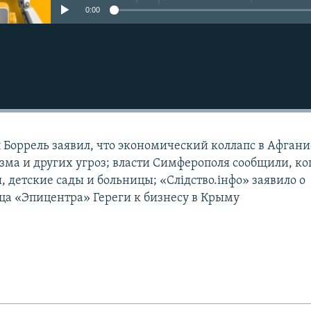
0:00
п Боррель заявил, что экономический коллапс в Афган
зма и других угроз; власти Симферополя сообщили, ко
, детские сады и больницы; «Слідство.інфо» заявило о
ца «Эпицентра» Гереги к бизнесу в Крыму