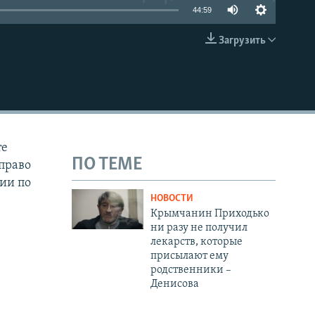
44:59
Загрузить
EMBED
те
ПО ТЕМЕ
 право
ии по
НОВОСТИ
Крымчанин Приходько
ни разу не получил
лекарств, которые
присылают ему
родственники –
Денисова