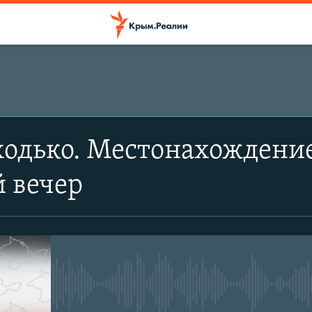
одько. Местонахождение
 вечер
No media source currently avail