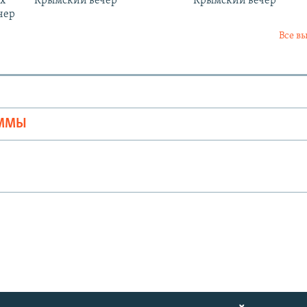
ых
Крымский вечер
Крымский вечер
чер
Все в
Ы
АММЫ