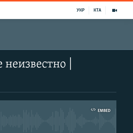
УКР
КТА
 неизвестно |
EMBED
able