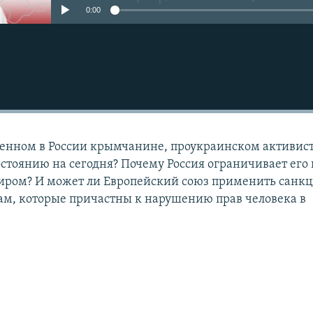
0:00
денном в России крымчанине, проукраинском активис
остоянию на сегодня? Почему Россия ограничивает его
иром? И может ли Европейский союз применить санкц
м, которые причастны к нарушению прав человека в