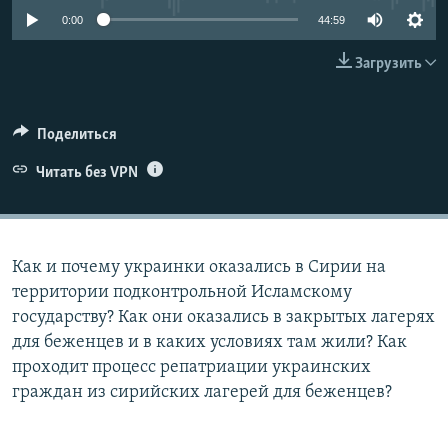
ПРИСОЕДИНЯЙТЕСЬ!
ПОБЕДИТЕЛЕЙ НЕ СУДЯТ?
0:00
44:59
КРЫМ.НЕПОКОРЕННЫЙ
Загрузить
ELIFBE
УКРАИНСКАЯ ПРОБЛЕМА КРЫМА
Поделиться
Все сайты RFE/RL
Читать без VPN
Как и почему украинки оказались в Сирии на
территории подконтрольной Исламскому
государству? Как они оказались в закрытых лагерях
для беженцев и в каких условиях там жили? Как
проходит процесс репатриации украинских
граждан из сирийских лагерей для беженцев?