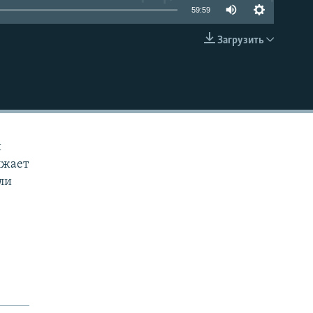
59:59
Загрузить
EMBED
й
лжает
ли