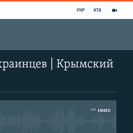
УКР
КТА
краинцев | Крымский
EMBED
able