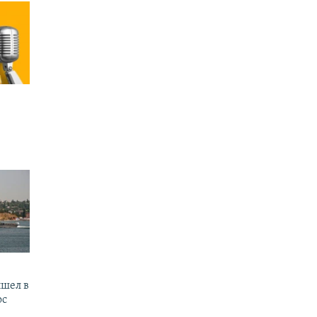
шел в
ос