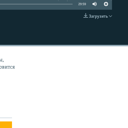
29:59
Загрузить
EMBED
ы,
овится