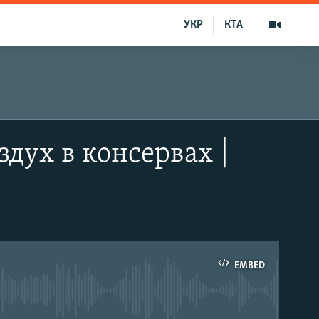
УКР
КТА
дух в консервах |
EMBED
able