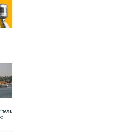
шел в
ос