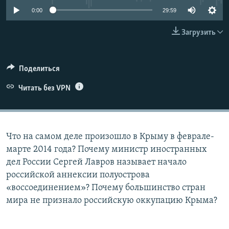
ПРИСОЕДИНЯЙТЕСЬ!
ПОБЕДИТЕЛЕЙ НЕ СУДЯТ?
0:00
29:59
КРЫМ.НЕПОКОРЕННЫЙ
Загрузить
ELIFBE
УКРАИНСКАЯ ПРОБЛЕМА КРЫМА
Поделиться
Все сайты RFE/RL
Читать без VPN
Что на самом деле произошло в Крыму в феврале-
марте 2014 года? Почему министр иностранных
дел России Сергей Лавров называет начало
российской аннексии полуострова
«воссоединением»? Почему большинство стран
мира не признало российскую оккупацию Крыма?