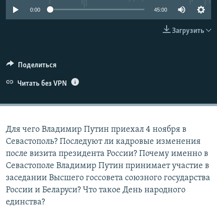
ПРИСОЕДИНЯЙТЕСЬ!
ПОБЕДИТЕЛЕЙ НЕ СУДЯТ?
0:00
45:00
КРЫМ.НЕПОКОРЕННЫЙ
Загрузить
ELIFBE
УКРАИНСКАЯ ПРОБЛЕМА КРЫМА
Поделиться
Все сайты RFE/RL
Читать без VPN
Для чего Владимир Путин приехал 4 ноября в
Севастополь? Последуют ли кадровые изменения
после визита президента России? Почему именно в
Севастополе Владимир Путин принимает участие в
заседании Высшего госсовета союзного государства
России и Беларуси? Что такое День народного
единства?