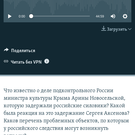
No media source currently available
ПРИСОЕДИНЯЙТЕСЬ!
ПОБЕДИТЕЛЕЙ НЕ СУДЯТ?
КРЫМ.НЕПОКОРЕННЫЙ
0:00
44:59
ELIFBE
Загрузить
УКРАИНСКАЯ ПРОБЛЕМА КРЫМА
Все сайты RFE/RL
Поделиться
Читать без VPN
Что известно о деле подконтрольного России
министра культуры Крыма Арины Новосельской,
которую задержали российские силовики? Какой
была реакция на это задержание Сергея Аксенова?
Каков перечень проблемных объектов, по которым
у российского следствия могут возникнуть