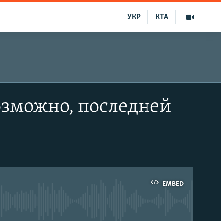
УКР
КТА
возможно, последней
EMBED
able