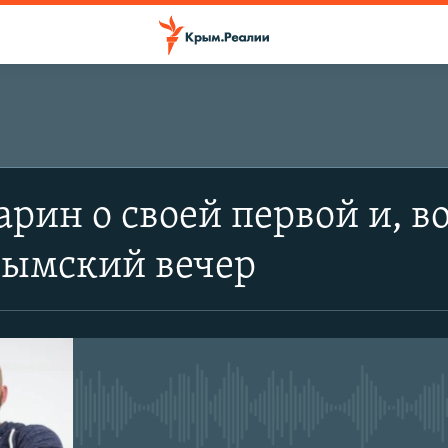
арин о своей первой и, 
рымский вечер
No media source currently avail