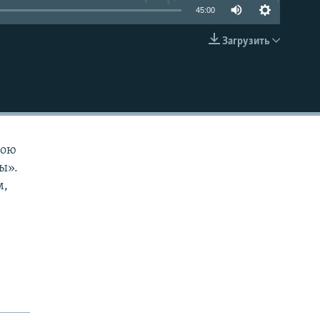
45:00
Загрузить
EMBED
вою
ы».
м,