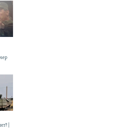
ечер
ит? |