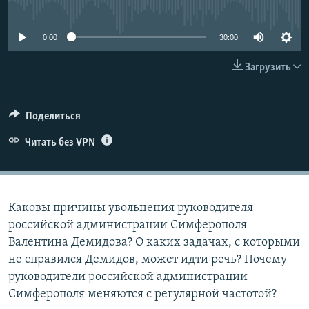
No media source currently available
ПРИСОЕДИНЯЙТЕСЬ!
ПОБЕДИТЕЛЕЙ НЕ СУДЯТ?
КРЫМ.НЕПОКОРЕННЫЙ
0:00
30:00
ELIFBE
Загрузить
УКРАИНСКАЯ ПРОБЛЕМА КРЫМА
Все сайты RFE/RL
Поделиться
Читать без VPN
Каковы причины увольнения руководителя
российской администрации Симферополя
Валентина Демидова? О каких задачах, с которыми
не справился Демидов, может идти речь? Почему
руководители российской администрации
Симферополя меняются с регулярной частотой?