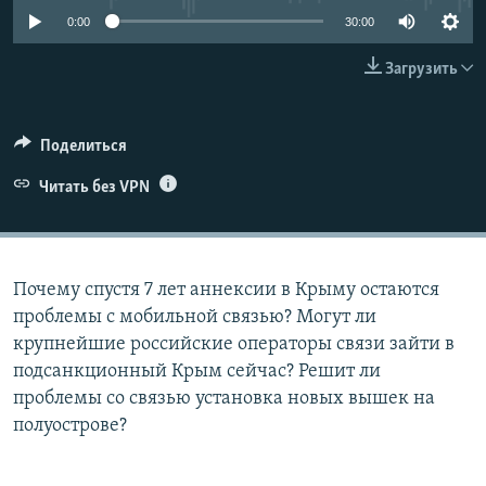
ПРИСОЕДИНЯЙТЕСЬ!
ПОБЕДИТЕЛЕЙ НЕ СУДЯТ?
0:00
30:00
КРЫМ.НЕПОКОРЕННЫЙ
Загрузить
ELIFBE
УКРАИНСКАЯ ПРОБЛЕМА КРЫМА
Поделиться
Все сайты RFE/RL
Читать без VPN
Почему спустя 7 лет аннексии в Крыму остаются
проблемы с мобильной связью? Могут ли
крупнейшие российские операторы связи зайти в
подсанкционный Крым сейчас? Решит ли
проблемы со связью установка новых вышек на
полуострове?