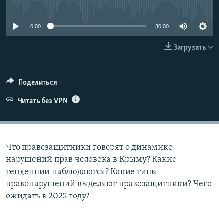
No media source currently available
ПРИСОЕДИНЯЙТЕСЬ!
ПОБЕДИТЕЛЕЙ НЕ СУДЯТ?
КРЫМ.НЕПОКОРЕННЫЙ
0:00
30:00
ELIFBE
Загрузить
УКРАИНСКАЯ ПРОБЛЕМА КРЫМА
Все сайты RFE/RL
Поделиться
Читать без VPN
Что правозащитники говорят о динамике
нарушений прав человека в Крыму? Какие
тенденции наблюдаются? Какие типы
правонарушений выделяют правозащитники? Чего
ожидать в 2022 году?