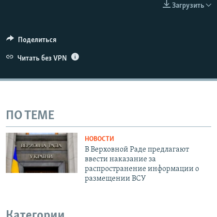
Загрузить
ПРИСОЕДИНЯЙТЕСЬ!
ПОБЕДИТЕЛЕЙ НЕ СУДЯТ?
360p
КРЫМ.НЕПОКОРЕННЫЙ
480p
Auto
240p
360p
480p
Поделиться
ELIFBE
720p
Читать без VPN
УКРАИНСКАЯ ПРОБЛЕМА КРЫМА
720p
1080p
1080p
Все сайты RFE/RL
ПО ТЕМЕ
НОВОСТИ
В Верховной Раде предлагают
ввести наказание за
распространение информации о
размещении ВСУ
Категории