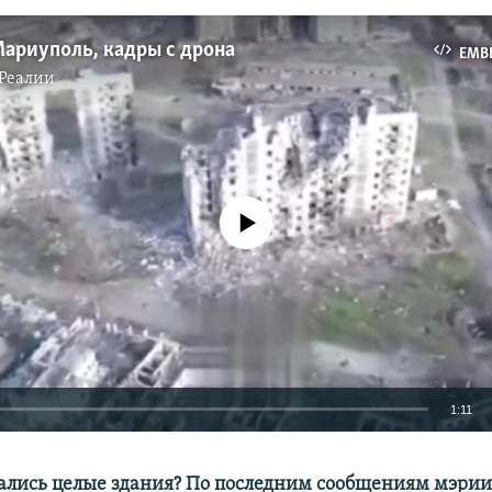
ариуполь, кадры с дрона
EMB
Реалии
No media source currently available
1:11
EMBED
стались целые здания? По последним сообщениям мэрии,