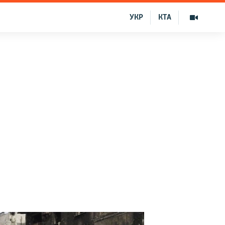
УКР
КТА