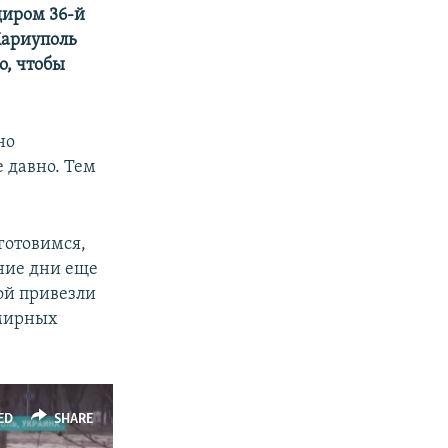
диром 36-й
Мариуполь
о, чтобы
но
 давно. Тем
готовимся,
ние дни еще
ой привезли
 мирных
ED
SHARE