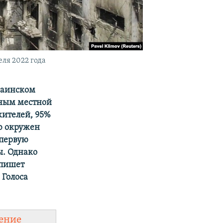
ля 2022 года
раинском
нным местной
жителей, 95%
ю окружен
 первую
ы. Однако
 пишет
 Голоса
ение