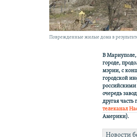
Поврежденные жилые дома в результате
В Мариуполе,
городе, прод
мэрии, с кон
городской ин
российскими 
очередь заво
другая часть
телеканал На
Америки).
Новости б