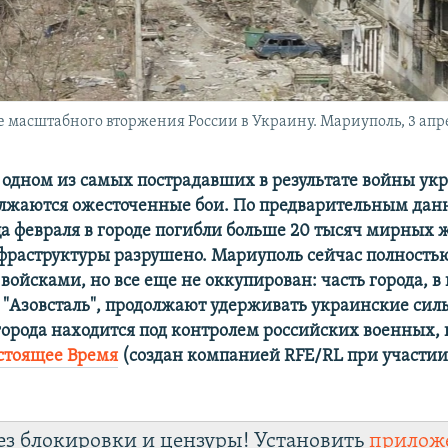
 масштабного вторжения России в Украину. Мариуполь, 3 апре
 одном из самых пострадавших в результате войны ук
олжаются ожесточенные бои. По предварительным да
ца февраля в городе погибли больше 20 тысяч мирных 
фраструктуры разрушено. Мариуполь сейчас полность
войсками, но все еще не оккупирован: часть города, в
д "Азовсталь", продолжают удерживать украинские сил
 города находится под контролем российских военных,
стоящее Время
(создан компанией RFE/RL при участии
ез блокировки и цензуры! Установить
прилож