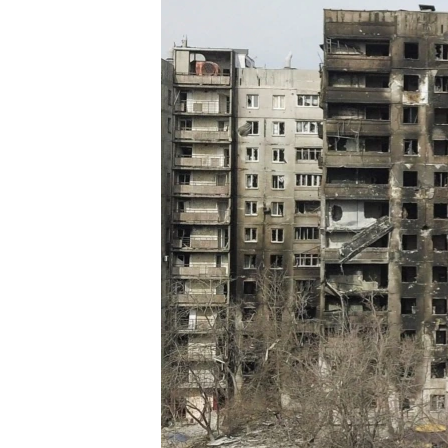
ПОБЕДИТЕЛЕЙ НЕ СУДЯТ?
КРЫМ.НЕПОКОРЕННЫЙ
ELIFBE
УКРАИНСКАЯ ПРОБЛЕМА КРЫМА