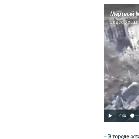
Мертвый М
видео
Крым.
0:00
– В городе о