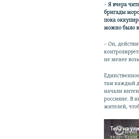
– ​
Я вчера чит
бригады морс
пока оккупир
можно было вс
– Он, действ
контролирует
не менее воз
Единственное
там каждый д
начали интен
россияне. В 
жителей, что
видео
Крым.