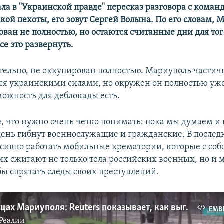
ала в "Украинской правде" пересказ разговора с коман
кой пехоты, его зовут Сергей Волына. По его словам, 
ован не полностью, но остаются считанные дни для тог
е это развернуть.
ительно, не оккупирован полностью. Мариуполь частич
ся украинскими силами, но окружен он полностью уже
можность для деблокады есть.
, что нужно очень четко понимать: пока мы думаем и 
ень гибнут военнослужащие и гражданские. В послед
сивно работать мобильные крематории, которые с соб
них сжигают не только тела российских военных, но и
бы спрятать следы своих преступлений.
Тела на улицах Мариуполя: Reuters показывает, как выглядят улицы района Завода имени Ильича, захваченного армией РФ
EMB
Реалии