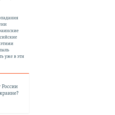
480p
720p
попадания
пени
1080p
раинские
ссийские
с этими
px
width
пыль
ь уже в эти
у России
Украине?