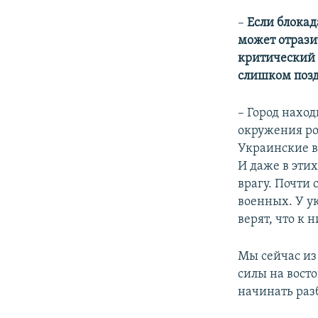
– ​
Если блокад
может отрази
критический 
слишком позд
– Город наход
окружения ро
Украинские в
И даже в эти
врагу. Почти
военных. У у
верят, что к 
Мы сейчас из
силы на восто
начинать разб