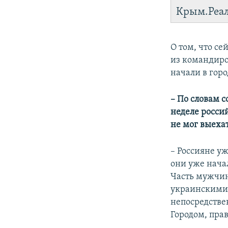
Крым.Реа
О том, что се
из командиро
начали в гор
– По словам 
неделе росси
не мог выеха
– Россияне уж
они уже нача
Часть мужчин
украинскими 
непосредствен
Городом, прав