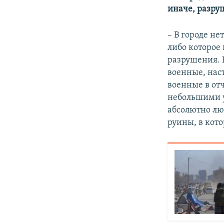
иначе, разру
– В городе не
либо которое 
разрушения. 
военные, нас
военные в отч
небольшими у
абсолютно лю
руины, в кот