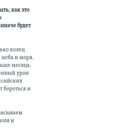
ть, как это
о
иначе будет
лько колец
 неба и моря.
льше месяца.
венный урон
оссийских
т бороться и
брасываем
поля и