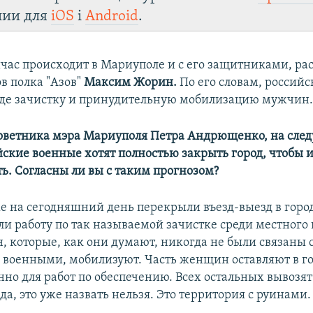
лии для
iOS
і
Android
.
йчас происходит в Мариуполе и с его защитниками, ра
в полка "Азов"
Максим Жорин.
По его словам, российс
оде зачистку и принудительную мобилизацию мужчин
советника мэра Мариуполя Петра Андрющенко, на сл
йские военные хотят полностью закрыть город, чтобы и
ть. Согласны ли вы с таким прогнозом?
е на сегодняшний день перекрыли въезд-выезд в город.
ли работу по так называемой зачистке среди местного
, которые, как они думают, никогда не были связаны 
военными, мобилизуют. Часть женщин оставляют в г
но для работ по обеспечению. Всех остальных вывозят 
да, это уже назвать нельзя. Это территория с руинами.