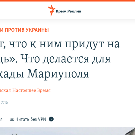
И ПРОТИВ УКРАИНЫ
т, что к ним придут на
ь». Что делается для
кады Мариуполя
нская
Настоящее Время
17:15
ся
Читать без VPN