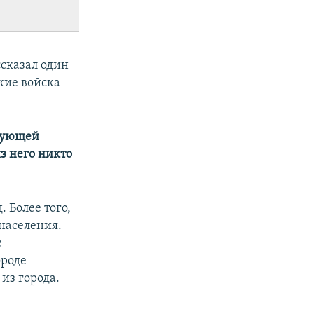
ссказал один
кие войска
.
едующей
з него никто
 Более того,
 населения.
с
ороде
из города.