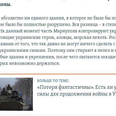
шены.
т абсолютно ни единого здания, в которое не было бы 
не было бы полностью разрушено. Вся разница – ​в сте
Auto
240p
360p
480p
На данный момент часть Мариуполя контролируют ук
720p
1080p
тоящие украинские герои, азовцы, морская пехота. Ро
аянии от того, что так давно не могут ничего сделать 
краинскими силами. Поэтому они стирают в пепел и 
бые здания и укрепления, после чего пытаются заходит
орых невозможно держаться.
БОЛЬШЕ ПО ТЕМЕ:
«Потери фантастичны». Есть ли 
силы для продолжения войны в 