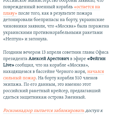
Российское Министерство обороны заявило, что
поврежденный военный корабль
«остается на
плаву»
после того, как в результате пожара
детонировали боеприпасы на борту, украинские
чиновники заявили, что «Москва» была поражена
украинскими противокорабельными ракетами
«Нептун» и затонула.
Поздним вечером 13 апреля советник главы Офиса
президента
Алексей Арестович
в эфире
«Фейгин
Live»
сообщил, что на корабле «Москва»,
находящемся в бассейне Черного моря,
начался
сильный пожар
. На борту корабля 510 членов
экипажа. По его данным, это именно этот
российский ракетный крейсер, предлагавший
сдаться защитникам острова Змеиный.
Роскомнадзор пытается заблокировать
доступ к