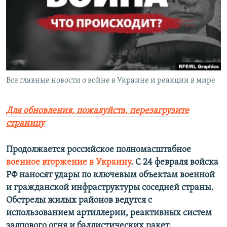
ПРИСОЕДИНЯЙТЕСЬ!
ПОБЕДИТЕЛЕЙ НЕ СУДЯТ?
КРЫМ.НЕПОКОРЕННЫЙ
ELIFBE
УКРАИНСКАЯ ПРОБЛЕМА КРЫМА
Все сайты RFE/RL
Все главные новости о войне в Украине и реакции в мире
Для обновления, пожалуйста, перезагрузите
страницу
Продолжается российское полномасштабное
военное вторжение в Украину
. С 24 февраля войска
РФ наносят удары по ключевым объектам военной
и гражданской инфраструктуры соседней страны.
Обстрелы жилых районов ведутся с
использованием артиллерии, реактивных систем
залпового огня и баллистических ракет.