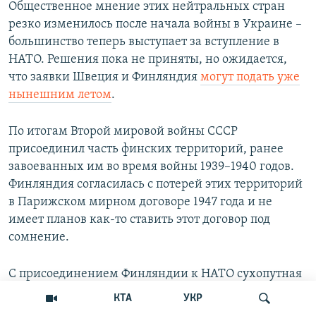
Общественное мнение этих нейтральных стран
резко изменилось после начала войны в Украине –
большинство теперь выступает за вступление в
НАТО. Решения пока не приняты, но ожидается,
что заявки Швеция и Финляндия
могут подать уже
нынешним летом
.
По итогам Второй мировой войны СССР
присоединил часть финских территорий, ранее
завоеванных им во время войны 1939–1940 годов.
Финляндия согласилась с потерей этих территорий
в Парижском мирном договоре 1947 года и не
имеет планов как-то ставить этот договор под
сомнение.
С присоединением Финляндии к НАТО сухопутная
граница между Россией и странами НАТО
КТА
УКР
удлинится более чем на тысячу километров.