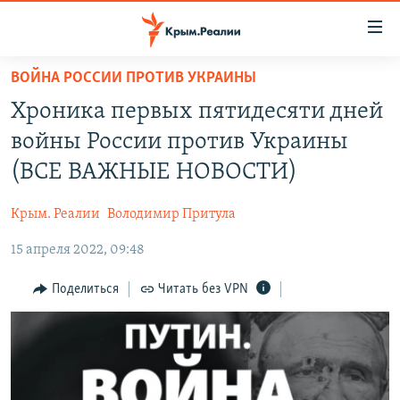
Доступность
ссылки
Вернуться
ВОЙНА РОССИИ ПРОТИВ УКРАИНЫ
к
НОВОСТИ
Хроника первых пятидесяти дней
основному
СПЕЦПРОЕКТЫ
содержанию
войны России против Украины
ВОДА
Вернутся
ГРУЗ 200
(ВСЕ ВАЖНЫЕ НОВОСТИ)
к
ИСТОРИЯ
КАРТА ВОЕННЫХ ОБЪЕКТОВ КРЫМА
главной
Крым. Реалии
Володимир Притула
ЕЩЕ
11 ЛЕТ ОККУПАЦИИ КРЫМА. 11 ИСТОРИЙ СОПРОТИВЛЕНИЯ
навигации
Вернутся
15 апреля 2022, 09:48
РАДІО СВОБОДА
ИНТЕРАКТИВ
к
КАК ОБОЙТИ БЛОКИРОВКУ
ИНФОГРАФИКА
Поделиться
Читать без VPN
поиску
ТЕЛЕПРОЕКТ КРЫМ.РЕАЛИИ
Українською
СОВЕТЫ ПРАВОЗАЩИТНИКОВ
Qırımtatar
ПРОПАВШИЕ БЕЗ ВЕСТИ