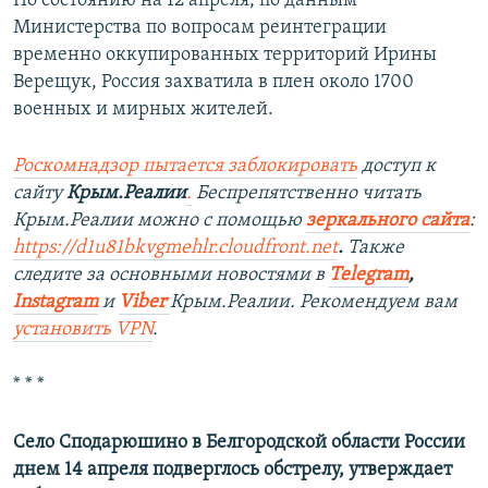
По состоянию на 12 апреля, по данным
Министерства по вопросам реинтеграции
временно оккупированных территорий Ирины
Верещук, Россия захватила в плен около 1700
военных и мирных жителей.
Роскомнадзор пытается заблокировать
доступ к
сайту
Крым.Реалии
.
Беспрепятственно читать
Крым.Реалии можно с помощью
зеркального сайта
:
https://d1u81bkvgmehlr.cloudfront.net
.
Также
следите за основными новостями в
Telegram
,
Instagram
и
Viber
Крым.Реалии. Рекомендуем вам
установить VPN
.
* * *
Село Сподарюшино в Белгородской области России
днем 14 апреля подверглось обстрелу, утверждает