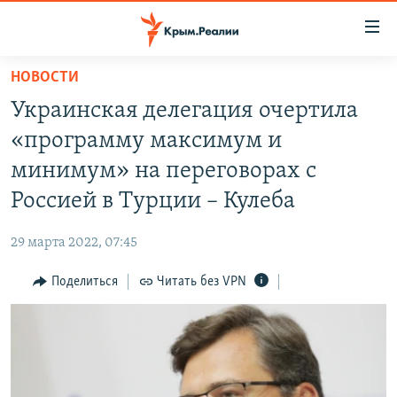
Доступность
ссылки
Вернуться
НОВОСТИ
к
НОВОСТИ
Украинская делегация очертила
основному
СПЕЦПРОЕКТЫ
содержанию
«программу максимум и
ВОДА
Вернутся
ГРУЗ 200
минимум» на переговорах с
к
ИСТОРИЯ
КАРТА ВОЕННЫХ ОБЪЕКТОВ КРЫМА
Россией в Турции – Кулеба
главной
ЕЩЕ
11 ЛЕТ ОККУПАЦИИ КРЫМА. 11 ИСТОРИЙ СОПРОТИВЛЕНИЯ
навигации
29 марта 2022, 07:45
Вернутся
РАДІО СВОБОДА
ИНТЕРАКТИВ
к
Поделиться
Читать без VPN
КАК ОБОЙТИ БЛОКИРОВКУ
ИНФОГРАФИКА
поиску
ТЕЛЕПРОЕКТ КРЫМ.РЕАЛИИ
Українською
СОВЕТЫ ПРАВОЗАЩИТНИКОВ
Qırımtatar
ПРОПАВШИЕ БЕЗ ВЕСТИ