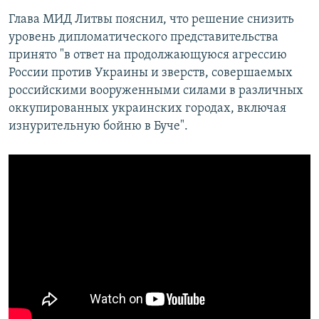
Глава МИД Литвы пояснил, что решение снизить
уровень дипломатического представительства
принято "в ответ на продолжающуюся агрессию
России против Украины и зверств, совершаемых
российскими вооруженными силами в различных
оккупированных украинских городах, включая
изнурительную бойню в Буче".