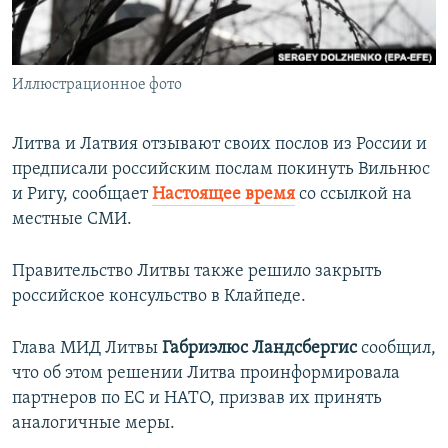
ПРИСОЕДИНЯЙТЕСЬ!
ПОБЕДИТЕЛЕЙ НЕ СУДЯТ?
КРЫМ.НЕПОКОРЕННЫЙ
Иллюстрационное фото
ELIFBE
УКРАИНСКАЯ ПРОБЛЕМА КРЫМА
Литва и Латвия отзывают своих послов из России и
Все сайты RFE/RL
предписали российским послам покинуть Вильнюс
и Ригу, сообщает
Настоящее время
со ссылкой на
местные СМИ.
Правительство Литвы также решило закрыть
российское консульство в Клайпеде.
Глава МИД Литвы
Габриэлюс Ландсбергис
сообщил,
что об этом решении Литва проинформировала
партнеров по ЕС и НАТО, призвав их принять
аналогичные меры.