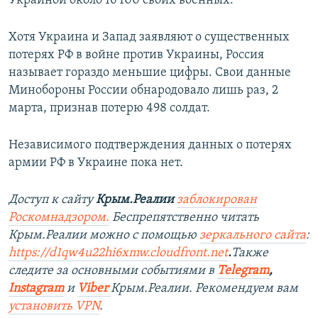
Украиной около 16 100 своих военных.
Хотя Украина и Запад заявляют о существенных
потерях РФ в войне против Украины, Россия
называет гораздо меньшие цифры. Свои данные
Минобороны России обнародовало лишь раз, 2
марта, признав потерю 498 солдат.
Независимого подтверждения данных о потерях
армии РФ в Украине пока нет.
Доступ к сайту
Крым.Реалии
заблокирован
Роскомнадзором.
Беспрепятственно читать
Крым.Реалии можно с помощью
зеркального сайта
:
https://d1qw4u22hi6xmw.cloudfront.net
.
Также
следите за основными событиями в
Telegram
,
Instagram
и
Viber
Крым.Реалии. Рекомендуем вам
установить
VPN
.