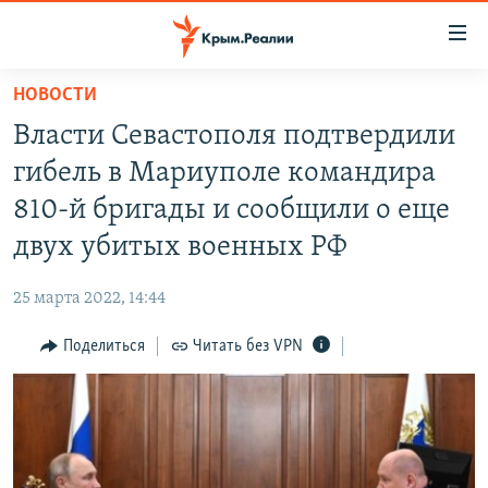
Доступность
ссылки
Вернуться
НОВОСТИ
к
НОВОСТИ
Власти Севастополя подтвердили
основному
СПЕЦПРОЕКТЫ
содержанию
гибель в Мариуполе командира
ВОДА
Вернутся
ГРУЗ 200
810-й бригады и сообщили о еще
к
ИСТОРИЯ
КАРТА ВОЕННЫХ ОБЪЕКТОВ КРЫМА
двух убитых военных РФ
главной
ЕЩЕ
11 ЛЕТ ОККУПАЦИИ КРЫМА. 11 ИСТОРИЙ СОПРОТИВЛЕНИЯ
навигации
25 марта 2022, 14:44
Вернутся
РАДІО СВОБОДА
ИНТЕРАКТИВ
к
Поделиться
Читать без VPN
КАК ОБОЙТИ БЛОКИРОВКУ
ИНФОГРАФИКА
поиску
ТЕЛЕПРОЕКТ КРЫМ.РЕАЛИИ
Українською
СОВЕТЫ ПРАВОЗАЩИТНИКОВ
Qırımtatar
ПРОПАВШИЕ БЕЗ ВЕСТИ