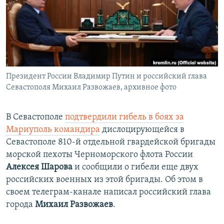
ПРИСОЕДИНЯЙТЕСЬ!
ПОБЕДИТЕЛЕЙ НЕ СУДЯТ?
КРЫМ.НЕПОКОРЕННЫЙ
ELIFBE
УКРАИНСКАЯ ПРОБЛЕМА КРЫМА
Все сайты RFE/RL
Президент России Владимир Путин и российский глава
Севастополя Михаил Развожаев, архивное фото
В Севастополе
подтвердили гибель в боях за
Мариуполь командира
дислоцирующейся в
Севастополе 810-й отдельной гвардейской бригады
морской пехоты Черноморского флота России
Алексея Шарова
и сообщили о гибели еще двух
российских военных из этой бригады. Об этом в
своем телеграм-канале написал российский глава
города
Михаил Развожаев
.