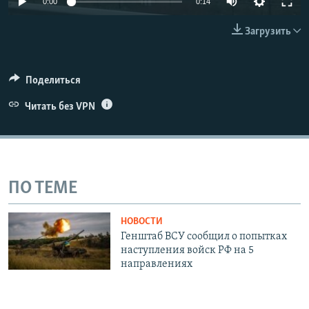
0:00
0:14
ПРИСОЕДИНЯЙТЕСЬ!
ПОБЕДИТЕЛЕЙ НЕ СУДЯТ?
240p
Загрузить
КРЫМ.НЕПОКОРЕННЫЙ
360p
ELIFBE
480p
Auto
240p
360p
480p
Поделиться
УКРАИНСКАЯ ПРОБЛЕМА КРЫМА
720p
Все сайты RFE/RL
Читать без VPN
720p
1080p
1080p
ПО ТЕМЕ
НОВОСТИ
Генштаб ВСУ сообщил о попытках
наступления войск РФ на 5
направлениях