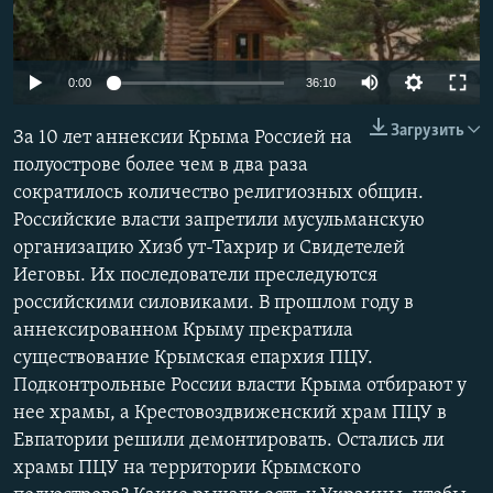
ПРИСОЕДИНЯЙТЕСЬ!
ПОБЕДИТЕЛЕЙ НЕ СУДЯТ?
КРЫМ.НЕПОКОРЕННЫЙ
Auto
0:00
36:10
ELIFBE
240p
Загрузить
За 10 лет аннексии Крыма Россией на
УКРАИНСКАЯ ПРОБЛЕМА КРЫМА
360p
полуострове более чем в два раза
Все сайты RFE/RL
сократилось количество религиозных общин.
480p
Auto
240p
360p
480p
Российские власти запретили мусульманскую
720p
организацию Хизб ут-Тахрир и Свидетелей
720p
1080p
1080p
Иеговы. Их последователи преследуются
российскими силовиками. В прошлом году в
аннексированном Крыму прекратила
существование Крымская епархия ПЦУ.
Подконтрольные России власти Крыма отбирают у
нее храмы, а Крестовоздвиженский храм ПЦУ в
Евпатории решили демонтировать. Остались ли
храмы ПЦУ на территории Крымского