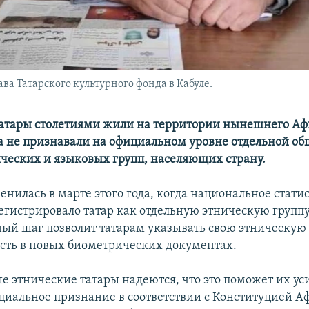
ава Татарского культурного фонда в Кабуле.
атары столетиями жили на территории нынешнего Аф
а не признавали на официальном уровне отдельной о
ических и языковых групп, населяющих страну.
енилась в марте этого года, когда национальное стати
егистрировало татар как отдельную этническую группу
ый шаг позволит татарам указывать свою этническую
ть в новых биометрических документах.
 этнические татары надеются, что это поможет их у
циальное признание в соответствии с Конституцией А