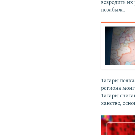
возродить их
позабыла.
Татары появи
региона мон
Татары счита
ханство, осно