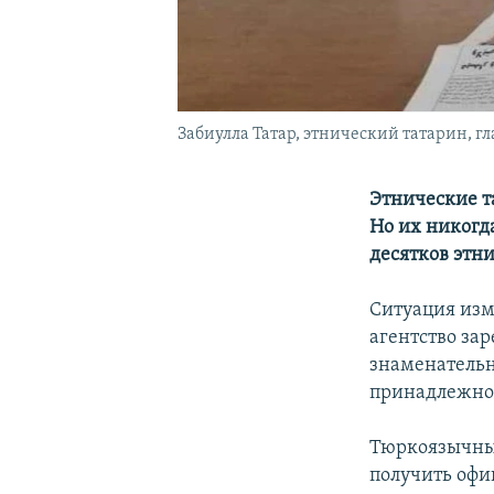
Забиулла Татар, этнический татарин, гл
Этнические т
Но их никогд
десятков этн
Ситуация изм
агентство зар
знаменательн
принадлежнос
Тюркоязычные
получить офи