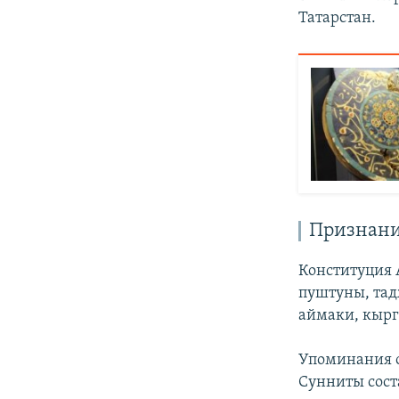
Татарстан.
Признание
Конституция 
пуштуны, тад
аймаки, кырг
Упоминания о
Сунниты сост