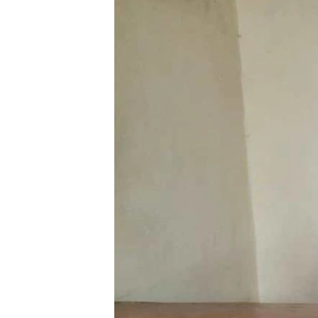
ПОБЕДИТЕЛЕЙ НЕ СУДЯТ?
КРЫМ.НЕПОКОРЕННЫЙ
ELIFBE
УКРАИНСКАЯ ПРОБЛЕМА КРЫМА