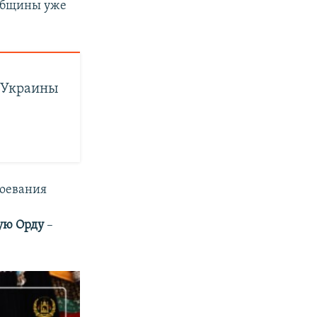
 общины уже
и Украины
воевания
ую Орду
–