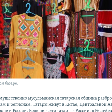
ом базаре.
мущественно мусульманская татарская община разбро
ам и регионам. Татары живут в Китае, Центральной А
опе и России. Больше всего татар – в России, в Республ