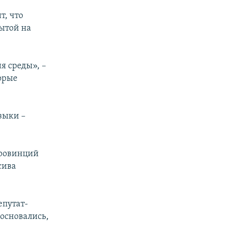
т, что
ытой на
я среды», –
торые
зыки –
провинций
сива
епутат-
босновались,