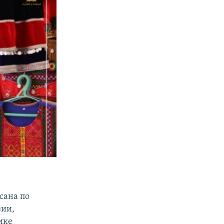
сана по
зии,
ике