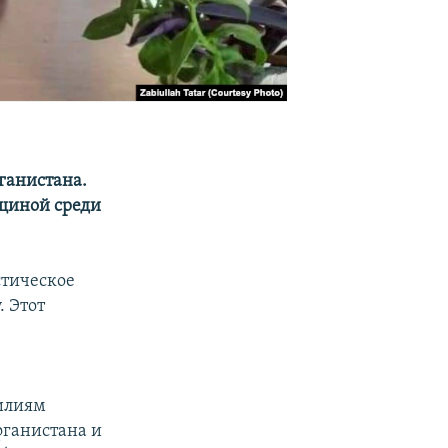
ганистана.
бщиной среди
стическое
. Этот
силиям
фганистана и