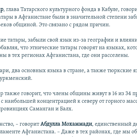
ар
, глава Татарского культурного фонда в Кабуле, говори
атары в Афганистане были в значительной степени заб
еков общиной. Это связано с рядом причин.
ие татары, забыли свой язык из-за географии и влияни
обавляя, что этнические татары говорят на языках, ко
ны в тех регионах Афганистана, где они расселены.
ари, два основных языка в стране, а также тюркские я
туркменский.
ар также говорит, что члены общины живут в 16 из 34 
 с наибольшей концентрацией к северу от горного мас
провинциях Саманган и Балх.
ство, – говорит
Абдулла Мохаммади
, единственный д
ламенте Афганистана. – Даже в тех районах, где мы о