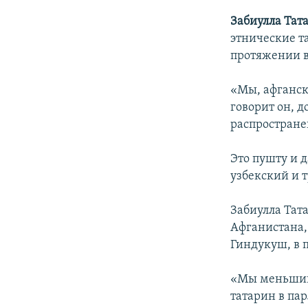
Забиулла Тат
этнические т
протяжении в
«Мы, афганск
говорит он, д
распростране
Это пушту и д
узбекский и 
Забиулла Тат
Афганистана,
Гиндукуш, в 
«Мы меньшин
татарин в пар