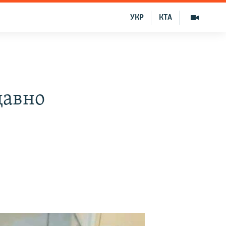
УКР
КТА
давно