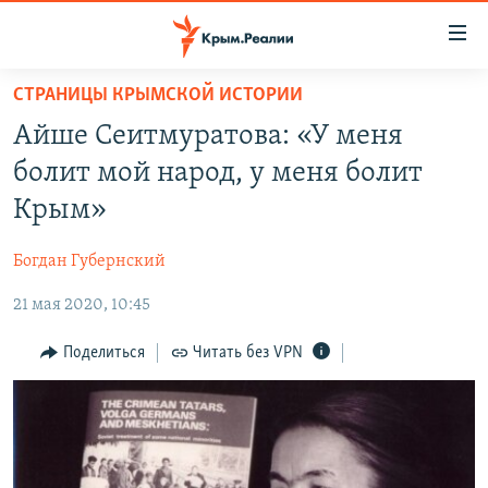
Доступность
ссылки
Вернуться
СТРАНИЦЫ КРЫМСКОЙ ИСТОРИИ
к
НОВОСТИ
Айше Сеитмуратова: «У меня
основному
СПЕЦПРОЕКТЫ
содержанию
болит мой народ, у меня болит
ВОДА
Вернутся
ГРУЗ 200
Крым»
к
ИСТОРИЯ
КАРТА ВОЕННЫХ ОБЪЕКТОВ КРЫМА
главной
Богдан Губернский
ЕЩЕ
11 ЛЕТ ОККУПАЦИИ КРЫМА. 11 ИСТОРИЙ СОПРОТИВЛЕНИЯ
навигации
Вернутся
21 мая 2020, 10:45
РАДІО СВОБОДА
ИНТЕРАКТИВ
к
КАК ОБОЙТИ БЛОКИРОВКУ
ИНФОГРАФИКА
Поделиться
Читать без VPN
поиску
ТЕЛЕПРОЕКТ КРЫМ.РЕАЛИИ
Українською
СОВЕТЫ ПРАВОЗАЩИТНИКОВ
Qırımtatar
ПРОПАВШИЕ БЕЗ ВЕСТИ