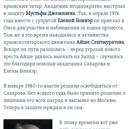
крымских татар. Академик неоднократно выступал
в защиту
Мустафы Джемилева
. Так, в апреле 1976
года вместе с супругой
Еленой Боннэр
он приехал в
Омск для участия и наблюдения за ходом процесса.
Там же в это время находилась и активистка
крымскотатарского движения
Айше Сеитмуратова
.
Вскоре их пути разошлись – перед угрозой нового
ареста Айше удалось выехать на Запад – случилось
это благодаря помощи академика Сахарова и
Елены Боннэр.
В январе 1980-го власти решили освободиться от
Сахарова. Без всякого суда было принято решение о
лишении его всех наград и высылке из Москвы.
Теперь в защите нуждался он сам.
К этому времени вот уже