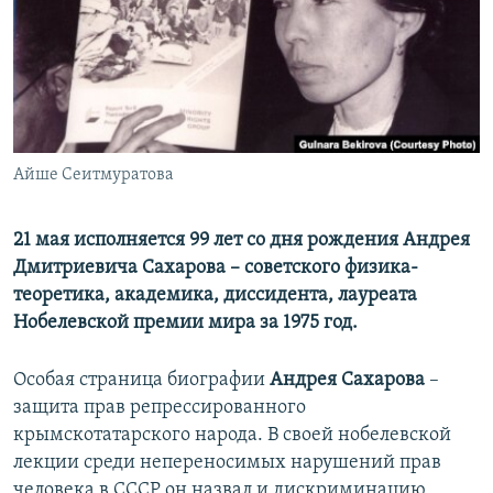
ПРИСОЕДИНЯЙТЕСЬ!
ПОБЕДИТЕЛЕЙ НЕ СУДЯТ?
КРЫМ.НЕПОКОРЕННЫЙ
ELIFBE
УКРАИНСКАЯ ПРОБЛЕМА КРЫМА
Все сайты RFE/RL
Айше Сеитмуратова
21 мая исполняется 99 лет со дня рождения Андрея
Дмитриевича Сахарова – советского физика-
теоретика, академика, диссидента, лауреата
Нобелевской премии мира за 1975 год.
Особая страница биографии
Андрея Сахарова
–
защита прав репрессированного
крымскотатарского народа. В своей нобелевской
лекции среди непереносимых нарушений прав
человека в СССР он назвал и дискриминацию