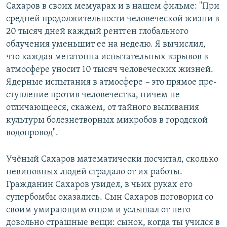
Сахаров в своих мемуарах и в нашем фильме: "При
средней продолжительности человеческой жизни в
20 тысяч дней каждый рентген глобального
облучения уменьшит ее на неделю. Я вычислил,
что каждая мегатонна испы­тательных взрывов в
атмосфере уносит 10 тысяч челове­ческих жизней.
Ядерные испытания в атмосфере
–​
это прямое пре­
ступление против человечества, ничем не
отличающее­ся, скажем, от тайного выливания
культуры болезне­творных микробов в городской
водопровод".
Учёный Сахаров математически посчитал, сколько
невиновных людей страдало от их работы.
Гражданин Сахаров увидел, в чьих руках его
супербомбы оказались. Сын Сахаров поговорил со
своим умирающим отцом и услышал от него
довольно страшные вещи: сынок, когда ты учился в