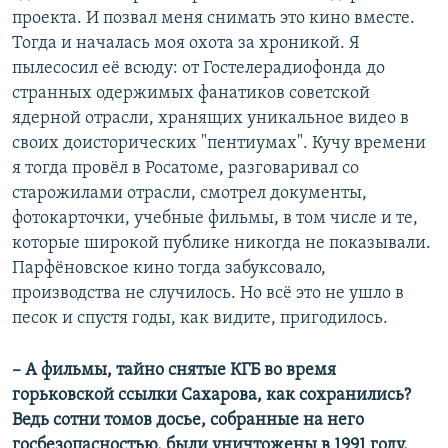
проекта. И позвал меня снимать это кино вместе.
Тогда и началась моя охота за хроникой. Я
пылесосил её всюду: от Гостелерадиофонда до
странных одержимых фанатиков советской
ядерной отрасли, хранящих уникальное видео в
своих доисторических "пентиумах". Кучу времени
я тогда провёл в Росатоме, разговаривал со
старожилами отрасли, смотрел документы,
фотокарточки, учебные фильмы, в том числе и те,
которые широкой публике никогда не показывали.
Парфёновское кино тогда забуксовало,
производства не случилось. Но всё это не ушло в
песок и спустя годы, как видите, пригодилось.
–​ А фильмы, тайно снятые КГБ во время
горьковской ссылки Сахарова, как сохранились?
Ведь сотни томов досье, собранные на него
госбезопасностью, были уничтожены в 1991 году.