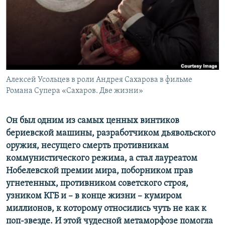
ПРИСОЕДИНЯЙТЕСЬ!
ПОБЕДИТЕЛЕЙ НЕ СУДЯТ?
КРЫМ.НЕПОКОРЕННЫЙ
ELIFBE
УКРАИНСКАЯ ПРОБЛЕМА КРЫМА
Все сайты RFE/RL
Алексей Усольцев в роли Андрея Сахарова в фильме
Романа Супера «Сахаров. Две жизни»
Он был одним из самых ценных винтиков
бериевской машины, разработчиком дьявольского
оружия, несущего смерть противникам
коммунистического режима, а стал лауреатом
Нобелевской премии мира, поборником прав
угнетенных, противником советского строя,
узником КГБ и – в конце жизни – кумиром
миллионов, к которому относились чуть не как к
поп-звезде. И этой чудесной метаморфозе помогла