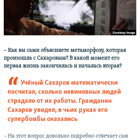
–​ Как вы сами объясняете метаморфозу, которая
произошла с Сахаровым? В какой момент его
первая жизнь закончилась и началась вторая?
Учёный Сахаров математически
посчитал, сколько невиновных людей
страдало от их работы. Гражданин
Сахаров увидел, в чьих руках его
супербомбы оказались
–​
На этот вопрос довольно подробно отвечает сам