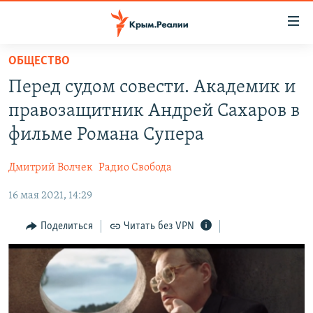
Доступность
ссылки
Вернуться
ОБЩЕСТВО
к
НОВОСТИ
Перед судом совести. Академик и
основному
СПЕЦПРОЕКТЫ
содержанию
правозащитник Андрей Сахаров в
ВОДА
Вернутся
ГРУЗ 200
фильме Романа Супера
к
ИСТОРИЯ
КАРТА ВОЕННЫХ ОБЪЕКТОВ КРЫМА
главной
Дмитрий Волчек
Радио Свобода
ЕЩЕ
11 ЛЕТ ОККУПАЦИИ КРЫМА. 11 ИСТОРИЙ СОПРОТИВЛЕНИЯ
навигации
Вернутся
16 мая 2021, 14:29
РАДІО СВОБОДА
ИНТЕРАКТИВ
к
КАК ОБОЙТИ БЛОКИРОВКУ
ИНФОГРАФИКА
Поделиться
Читать без VPN
поиску
ТЕЛЕПРОЕКТ КРЫМ.РЕАЛИИ
Українською
СОВЕТЫ ПРАВОЗАЩИТНИКОВ
Qırımtatar
ПРОПАВШИЕ БЕЗ ВЕСТИ