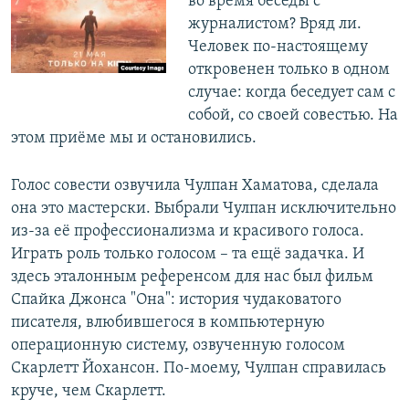
во время беседы с
журналистом? Вряд ли.
Человек по-настоящему
откровенен только в одном
случае: когда беседует сам с
собой, со своей совестью. На
этом приёме мы и остановились.
Голос совести озвучила Чулпан Хаматова, сделала
она это мастерски. Выбрали Чулпан исключительно
из-за её профессионализма и красивого голоса.
Играть роль только голосом – та ещё задачка. И
здесь эталонным референсом для нас был фильм
Спайка Джонса "Она": история чудаковатого
писателя, влюбившегося в компьютерную
операционную систему, озвученную голосом
Скарлетт Йохансон. По-моему, Чулпан справилась
круче, чем Скарлетт.